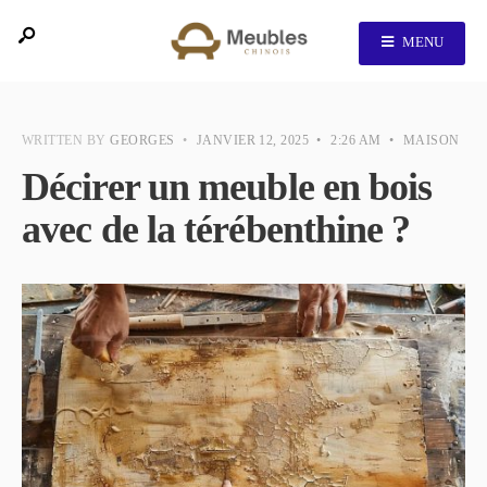
MENU
WRITTEN BY
GEORGES
•
JANVIER 12, 2025
•
2:26 AM
•
MAISON
Décirer un meuble en bois
avec de la térébenthine ?